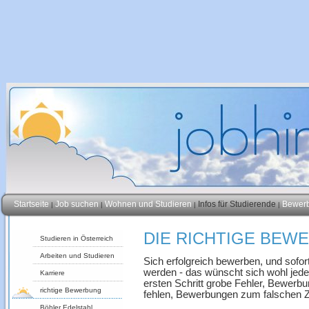
Startseite
Job suchen
Wohnen und Studieren
Infos für Studierende
Bewer
|
|
|
|
DIE RICHTIGE BEW
Studieren in Österreich
Arbeiten und Studieren
Sich erfolgreich bewerben, und sof
werden - das wünscht sich wohl jede
Karriere
ersten Schritt grobe Fehler, Bewerbu
richtige Bewerbung
fehlen, Bewerbungen zum falschen Zei
Böhler Edelstahl